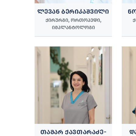
ᲚᲔᲕᲐᲜ ᲑᲔᲠᲘᲙᲐᲨᲕᲘᲚᲘ
Ნ
ᲥᲘᲠᲣᲠᲒᲘ, ᲝᲠᲗᲝᲞᲔᲓᲘ,
Ქ
ᲘᲛᲞᲚᲐᲜᲢᲝᲚᲝᲒᲘ
ᲗᲐᲛᲐᲠ ᲥᲐᲕᲗᲐᲠᲐᲫᲔ-
Დ