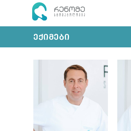
ᲔᲥᲘᲛᲔᲑᲘ