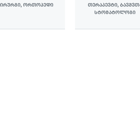
ᲥᲘᲠᲣᲠᲒᲘ, ᲝᲠᲗᲝᲞᲔᲓᲘ
ᲗᲔᲠᲐᲞᲔᲕᲢᲘ, ᲑᲐᲕᲨᲕᲗ
ᲡᲢᲝᲛᲐᲢᲝᲚᲝᲒᲘ