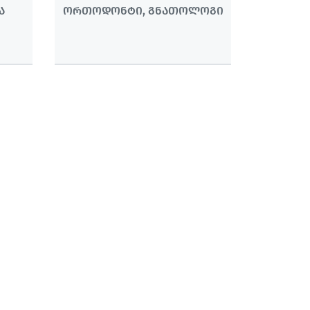
Ა
ᲝᲠᲗᲝᲓᲝᲜᲢᲘ, ᲒᲜᲐᲗᲝᲚᲝᲒᲘ