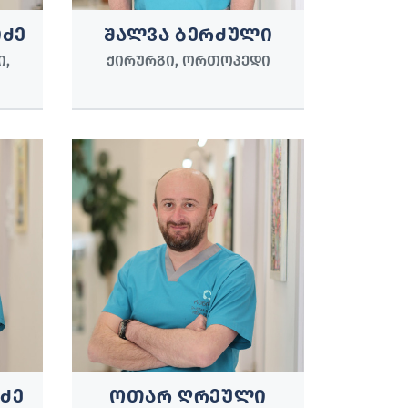
ᲘᲫᲔ
ᲨᲐᲚᲕᲐ ᲑᲔᲠᲫᲣᲚᲘ
Ი,
ᲥᲘᲠᲣᲠᲒᲘ, ᲝᲠᲗᲝᲞᲔᲓᲘ
ᲫᲔ
ᲝᲗᲐᲠ ᲦᲠᲔᲣᲚᲘ