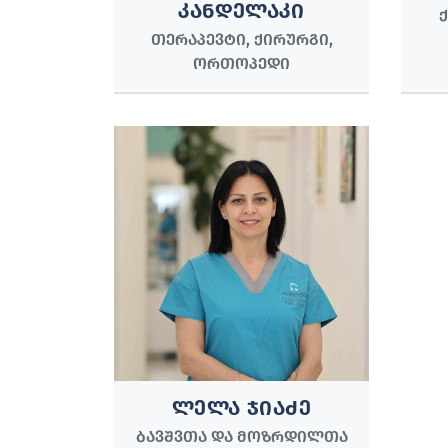
ᲙᲐᲜᲓᲔᲚᲐᲙᲘ
ᲗᲔᲠᲐᲞᲔᲕᲢᲘ, ᲥᲘᲠᲣᲠᲒᲘ,
ᲝᲠᲗᲝᲞᲔᲓᲘ
ᲚᲔᲚᲐ ᲯᲘᲐᲫᲔ
ᲑᲐᲕᲨᲕᲗᲐ ᲓᲐ ᲛᲝᲖᲠᲓᲘᲚᲗᲐ