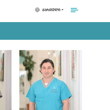
ᲥᲐᲠᲗᲣᲚᲘ