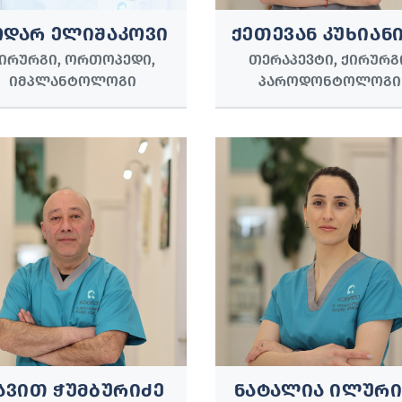
ᲝᲓᲐᲠ ᲔᲚᲘᲨᲐᲙᲝᲕᲘ
ᲥᲔᲗᲔᲕᲐᲜ ᲙᲣᲮᲘᲐᲜ
ᲘᲠᲣᲠᲒᲘ, ᲝᲠᲗᲝᲞᲔᲓᲘ,
ᲗᲔᲠᲐᲞᲔᲕᲢᲘ, ᲥᲘᲠᲣᲠᲒ
ᲘᲛᲞᲚᲐᲜᲢᲝᲚᲝᲒᲘ
ᲞᲐᲠᲝᲓᲝᲜᲢᲝᲚᲝᲒᲘ
ᲐᲕᲘᲗ ᲭᲣᲛᲑᲣᲠᲘᲫᲔ
ᲜᲐᲢᲐᲚᲘᲐ ᲘᲚᲣᲠᲘ